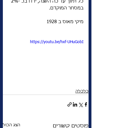
כל תיווך עד כה השנה, ירדו בכ -2% 
במסחר המוקדם.
מיקי מאוס ב 1928
https://youtu.be/hxf-UHuGobI
כלכלה
הצג הכול
פוסטים קשורים