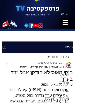
תפריט
פוסט
כל הכתבות
מערכת פרספקטיבה
כל הכתבות
19 באוק׳ 2021
זמן קריאה 1 דקות
מיקי מאוס לא מזדקן אבל יורד
ישראל
בערך
ארה"ב
עודכן:
20 באוק׳ 2021
מניית וולט דיסני (DIS.N) קיבלה ביום 
קנדה
שני ירידת ערך נדירה בוול סטריט, 
מלחה"ע השנייה
כך עלפ"י כלכלנים. חברת הבנקאות 