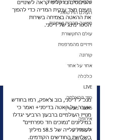
טכנולוגיה מדע ורפואה
והפיננסים ברקליס קראה לשינויים 
נועזים מצד ענקית המדיה כדי להפוך 
העולם הוירטואלי
את ההאטה בצמיחה בשירות 
מוזיקה תרבות ואומנות
הסטרימינג של דיסני.
עולם התקשורת
וידויים מהמרפסת
קורונה
אחד על אחד
כלכלה
LIVE
סוד ההצלחה
מנכ"ל דיסני, בוב צ'אפק, רמז בחודש 
שעבר על האטה בדיסני+ ואמר כי 
סיפורי מונשיין
מנוייו העולמיים ברבעון הרביעי יגדלו 
אירופה
במיליונים "נמוכים חד ספרתיים" 
אוסטרליה
לעומת עלייה של 58.5 מיליון 
בשלושת החודשים הקודמים. 