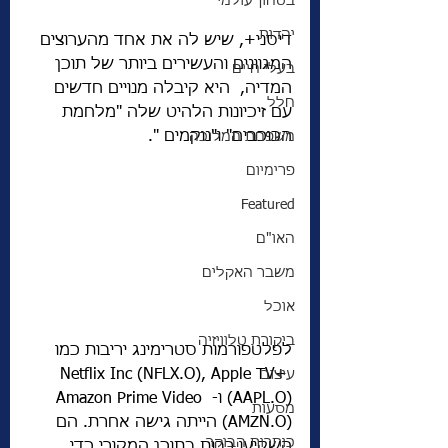
בטחון עולמי
יהדות
דיסני+, שיש לה את אחד מהערוצים 
המגוונים והעשירים ביותר של תוכן 
בעלי חיים
המדיה,  היא קיבלה מנויים חדשים 
חלל
עם זיכיונות הלהיט שלה "מלחמת 
הכוכבים" ו"נוקמים ".
משפחת המלוכה
פרימיום
Featured
האו"ם
משבר האקלים
אוכל
ביקורת טלוויזיה
לפלטפורמות סטרימינג יריבות כמו 
Netflix Inc (NFLX.O), Apple TV+ 
עיצוב
(AAPL.O) ו- Amazon Prime Video 
מסעות
(AMZN.O) הייתה גישה אחרת. הם 
כותרות הבוקר
השקיעו רבות בתוכן המקורי כדי 