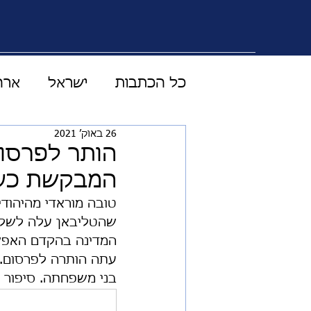
כל הכתבות
ישראל
ארה
26 באוק׳ 2021
טכנולוגיה מדע ורפואה
הותר לפרסום
המבקשת כעת 
עולם התקשורת
וידוי
שהטליבאן עלה לשלטו
המדינה בהקדם האפשר
כלכלה
LIVE
סוד 
עתה הותרה לפרסום.
בני משפחתה. סיפור 
אוסטרליה
בטחון עולמי