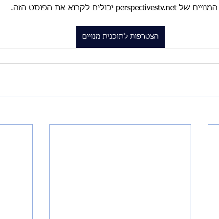
ל perspectivestv.net יכולים לקרוא את הפוסט הזה.
ום
Featured
האו"ם
משבר האקלים
הצטרפות לתוכנית מנויים
עיצוב
מסעות