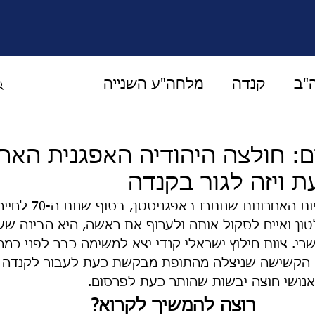
"ב
קנדה
מלחה"ע השנייה
העולם הוירטואלי
מוזיקה תרבות ואומנות
: חולצה היהודיה האפגנית האח
ויזה לגור בקנדה
ים מהמרפסת
קורונה
אחד על אחד
טובה מוראדי מהיהודיות האחרונות 
ן ואיים לסקול אותה ולערוף את ראשה, היא הבינה שעל
י. צוות חילוץ ישראלי קנדי יצא למשימה כבר לפני כמ
ההצלחה
סיפורי מונשיין
אירופה
 הקשישה שניצלה מהתופת מבקשת כעת לעבור לקנדה 
אנושי חוצה יבשות שהותר כעת לפרסום. 
רוצה להמשיך לקרוא?
יהדות
בעלי חיים
חלל