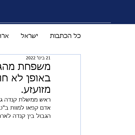
כל הכתבות
ישראל
ארה
21 בינו׳ 2022
טכנולוגיה מדע ורפואה
משפחת מהגרי
באופן לא חו
עולם התקשורת
וידוי
מזועזע.
כלכלה
LIVE
סוד 
אדם קפאו למוות ב"טר
הגבול בין קנדה לארה
אוסטרליה
בטחון עולמי