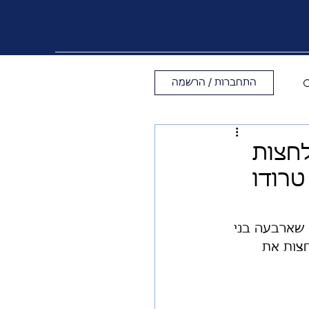
התחברות / הרשמה
לחצות
טרודו
שבע לפעול' ("vows to take action") לאחר שארבעה בני 
חצות את 