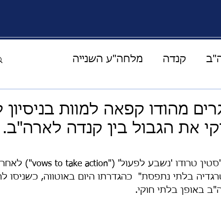
"ב
קנדה
מלחה"ע השנייה
העולם הוירטואלי
מוזיקה תרבות ואומנות
ם מהודו קפאה למוות בניסיון 
קי את הגבול בין קנדה לארה"ב. 
ים מהמרפסת
קורונה
אחד על אחד
ראש ממשלת קנדה ג'סטין טרודו 'נ
ההצלחה
סיפורי מונשיין
אירופה
גדיה בלתי נתפסת"  כהגדרתו היום באוטווה, כשניסו ל
"ב באופן בלתי חוקי. 
יהדות
בעלי חיים
חלל