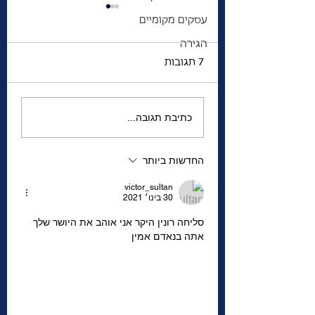
עסקים מקומיים
הגירה
7 תגובות
קנדה, מהדהדת את
כתיבת תגובה...
מסר ארה"ב: חוששת
שעימות מזוין עלול
החדשות ביותר
הב״ קרולין גליק
להתפרץ באוקראינה
victor_sultan
30 בינו׳ 2021
סליחה רונין היקר אני אוהב את היושר שלך 
אתה בנאדם אמין 