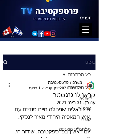
תפריט
פוסט
כל הכתבות
מערכת פרספקטיבה
כל הכתבות
28 בינו׳ 2021
זמן קריאה 1 דקות
קראו לו גנגסטר
ישראל
עודכן:
31 בינו׳ 2021
ארה"ב
הישראלית שניהלה חיים סודיים עם 
איש המאפיה היהודי מאיר לנסקי. 
קנדה
מלחה"ע השנייה
יום ראשון בפרספקטיבה. שידור חי. 