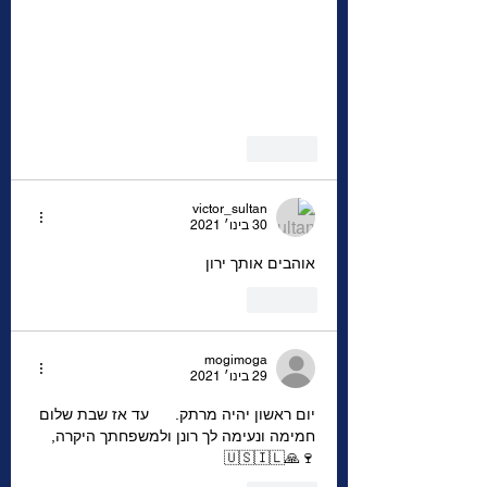
לייק
victor_sultan
30 בינו׳ 2021
אוהבים אותך ירון 
לייק
mogimoga
29 בינו׳ 2021
יום ראשון יהיה מרתק.      עד אז שבת שלום 
חמימה ונעימה לך רונן ולמשפחתך היקרה, 
🍷🙏🇺🇸🇮🇱 