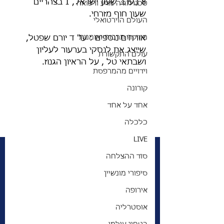
8 בערב שעון ישראל, 1 בצהריים 
טכנולוגיה מדע ורפואה
שעון חוף מזרחי. 
העולם הוירטואלי
מוזיקה תרבות ואומנות
אורחים נוספים : עו" ד יורם שפטל, 
שייצג את לנסקי בערעור לעליון 
עולם התקשורת
ושבתאי טל , על הראיון הגנוז. 
וידויים מהמרפסת
קורונה
אחד על אחד
כלכלה
LIVE
סוד ההצלחה
סיפורי מונשיין
אירופה
אוסטרליה